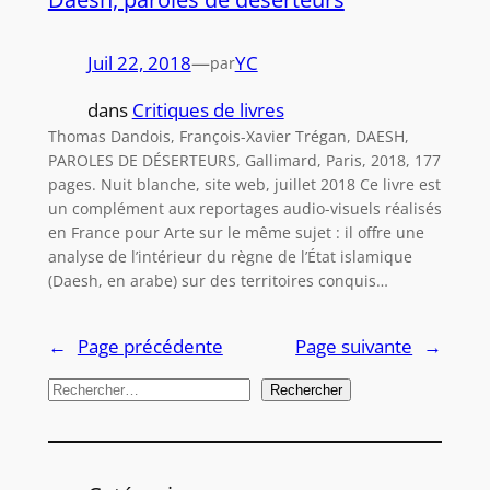
Juil 22, 2018
—
YC
par
dans
Critiques de livres
Thomas Dandois, François-Xavier Trégan, DAESH,
PAROLES DE DÉSERTEURS, Gallimard, Paris, 2018, 177
pages. Nuit blanche, site web, juillet 2018 Ce livre est
un complément aux reportages audio-visuels réalisés
en France pour Arte sur le même sujet : il offre une
analyse de l’intérieur du règne de l’État islamique
(Daesh, en arabe) sur des territoires conquis…
←
Page précédente
Page suivante
→
R
Rechercher
e
c
h