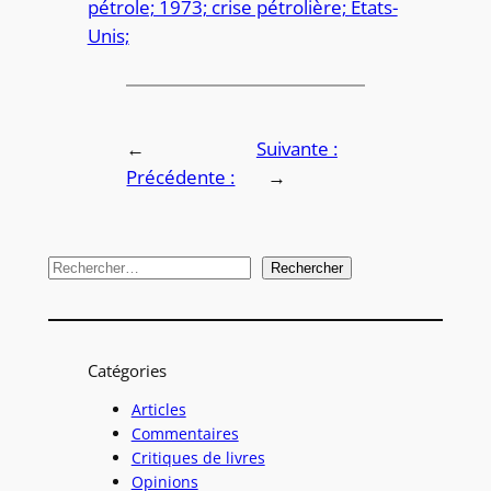
pétrole; 1973; crise pétrolière; États-
Unis;
←
Suivante :
Précédente :
→
R
Rechercher
e
c
h
Catégories
e
r
Articles
Commentaires
c
Critiques de livres
h
Opinions