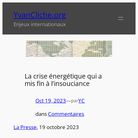
Aller
YvanCliche.org
au
contenu
Enjeux internationaux
La crise énergétique qui a
mis fin à l’insouciance
Oct 19, 2023
—
YC
par
dans
Commentaires
La Presse
, 19 octobre 2023