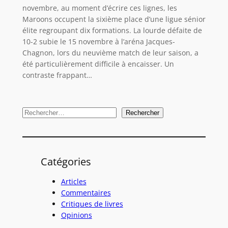
novembre, au moment d’écrire ces lignes, les
Maroons occupent la sixième place d’une ligue sénior
élite regroupant dix formations. La lourde défaite de
10-2 subie le 15 novembre à l’aréna Jacques-
Chagnon, lors du neuvième match de leur saison, a
été particulièrement difficile à encaisser. Un
contraste frappant…
R
Rechercher
e
c
h
Catégories
e
r
Articles
c
Commentaires
Critiques de livres
h
Opinions
e