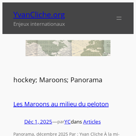
Aller
YvanCliche.org
au
contenu
Enjeux internationaux
hockey; Maroons; Panorama
Les Maroons au milieu du peloton
Déc 1, 2025
—
YC
dans
Articles
par
Panorama, décembre 2025 Par : Yvan Cliche À la mi-