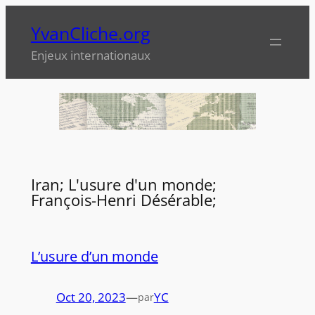
Aller
YvanCliche.org
au
contenu
Enjeux internationaux
Iran; L'usure d'un monde;
François-Henri Désérable;
L’usure d’un monde
Oct 20, 2023
—
YC
par