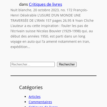
dans
Critiques de livres
Nuit blanche, 20 octobre 2023, no. 172 François-
Henri Désérable L’USURE D’UN MONDE UNE
TRAVERSÉE DE L’IRAN 157 pages 26,95 $ Yvan Cliche
L’auteur a eu cette inspiration : fouler les pas de
l’écrivain suisse Nicolas Bouvier (1929-1998) qui, au
début des années 1950, est parti dans un long
voyage en auto qui l’a amené notamment en Iran,
expédition…
R
Rechercher
e
c
h
Catégories
e
r
Articles
c
Commentaires