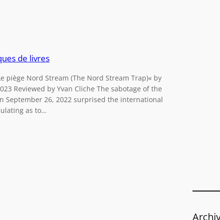
e
r
c
h
e
ques de livres
r
e piège Nord Stream (The Nord Stream Trap)« by
23 Reviewed by Yvan Cliche The sabotage of the
n September 26, 2022 surprised the international
ulating as to…
Archi