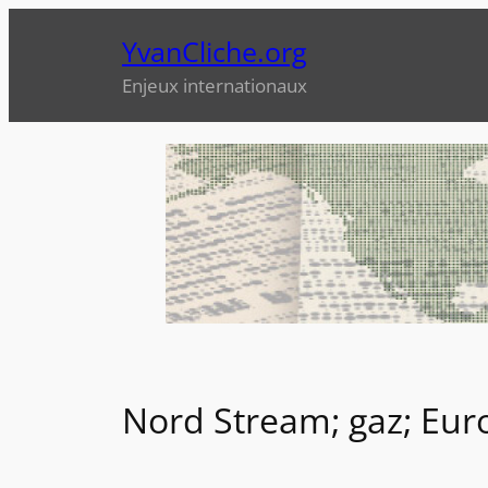
Aller
YvanCliche.org
au
contenu
Enjeux internationaux
Nord Stream; gaz; Eur