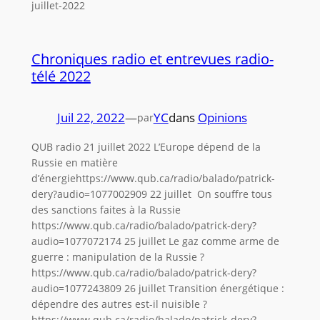
juillet-2022
Chroniques radio et entrevues radio-
télé 2022
Juil 22, 2022
—
YC
dans
Opinions
par
QUB radio 21 juillet 2022 L’Europe dépend de la
Russie en matière
d’énergiehttps://www.qub.ca/radio/balado/patrick-
dery?audio=1077002909 22 juillet On souffre tous
des sanctions faites à la Russie
https://www.qub.ca/radio/balado/patrick-dery?
audio=1077072174 25 juillet Le gaz comme arme de
guerre : manipulation de la Russie ?
https://www.qub.ca/radio/balado/patrick-dery?
audio=1077243809 26 juillet Transition énergétique :
dépendre des autres est-il nuisible ?
https://www.qub.ca/radio/balado/patrick-dery?