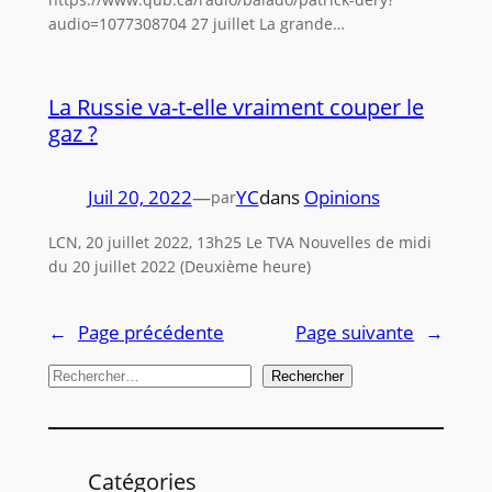
audio=1077308704 27 juillet La grande…
La Russie va-t-elle vraiment couper le
gaz ?
Juil 20, 2022
—
YC
dans
Opinions
par
LCN, 20 juillet 2022, 13h25 Le TVA Nouvelles de midi
du 20 juillet 2022 (Deuxième heure)
←
Page précédente
Page suivante
→
R
Rechercher
e
c
h
Catégories
e