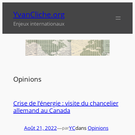
Aller
YvanCliche.org
au
contenu
Enjeux internationaux
Opinions
Crise de l’énergie : visite du chancelier
allemand au Canada
Août 21, 2022
—
YC
dans
Opinions
par