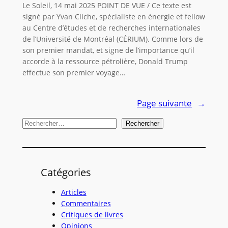
Le Soleil, 14 mai 2025 POINT DE VUE / Ce texte est
signé par Yvan Cliche, spécialiste en énergie et fellow
au Centre d’études et de recherches internationales
de l’Université de Montréal (CÉRIUM). Comme lors de
son premier mandat, et signe de l’importance qu’il
accorde à la ressource pétrolière, Donald Trump
effectue son premier voyage…
Page suivante
→
R
Rechercher
e
c
h
Catégories
e
r
Articles
c
Commentaires
Critiques de livres
h
Opinions