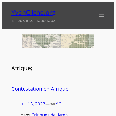
Aller
YvanCliche.org
au
contenu
Enjeux internationaux
Afrique;
Contestation en Afrique
Juil 15, 2023
—
YC
par
dans
Critiques de livres