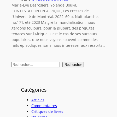
Marie-Eve Desrosiers, Yolande Bouka,
CONTESTATION EN AFRIQUE, Les Presses de
l’Université de Montréal, 2022, 60 p. Nuit blanche,
no.171, été 2023 Malgré la mondialisation, nous
gardons toujours, pour la plupart, des préjugés
tenaces sur l’Afrique. C’est le cas de ses sursauts
populaires, que nous voyons souvent comme des
faits épisodiques, sans nous intéresser aux ressorts…
R
Rechercher
e
c
h
Catégories
e
r
Articles
c
Commentaires
Critiques de livres
h