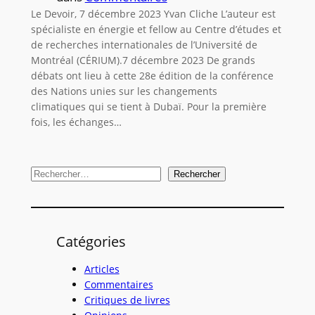
Le Devoir, 7 décembre 2023 Yvan Cliche L’auteur est
spécialiste en énergie et fellow au Centre d’études et
de recherches internationales de l’Université de
Montréal (CÉRIUM).7 décembre 2023 De grands
débats ont lieu à cette 28e édition de la conférence
des Nations unies sur les changements
climatiques qui se tient à Dubaï. Pour la première
fois, les échanges…
R
Rechercher
e
c
h
Catégories
e
r
Articles
c
Commentaires
Critiques de livres
h