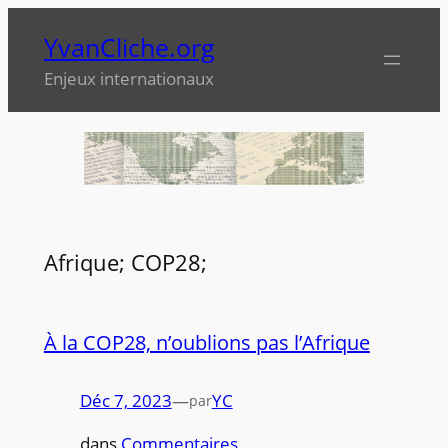
Aller
YvanCliche.org
au
contenu
Enjeux internationaux
Afrique; COP28;
À la COP28, n’oublions pas l’Afrique
Déc 7, 2023
—
YC
par
dans
Commentaires