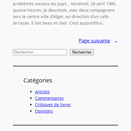
problèmes sociaux du pays… Vendredi, 26 avril 1985,
quinze heures. Je descends, avec deux compagnons
vers le centre-ville d’Alger, en direction d’un café-
terrasse. Il fait beau et clair. C’est aujourd’hui…
Page suivante
→
R
Rechercher
e
c
h
Catégories
e
r
Articles
c
Commentaires
Critiques de livres
h
Opinions
e
r