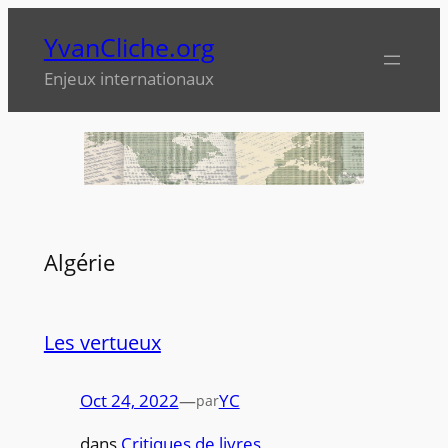
Aller
YvanCliche.org
au
contenu
Enjeux internationaux
Algérie
Les vertueux
Oct 24, 2022
—
YC
par
dans
Critiques de livres