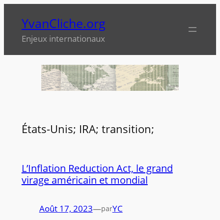
Aller
YvanCliche.org
au
contenu
Enjeux internationaux
États-Unis; IRA; transition;
L’Inflation Reduction Act, le grand
virage américain et mondial
Août 17, 2023
—
YC
par