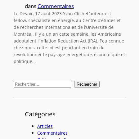
dans
Commentaires
Le Devoir, 17 août 2023 Yvan ClicheL’auteur est
fellow, spécialiste en énergie, au Centre d’études et
de recherches internationales de l’Université de
Montréal. Il y a un an cette semaine, les Américains
adoptaient l’Inflation Reduction Act (IRA). Peu connue
chez nous, cette loi est pourtant en train de
révolutionner le paysage énergétique, économique et
politique…
R
Rechercher
e
c
h
Catégories
e
r
Articles
c
Commentaires