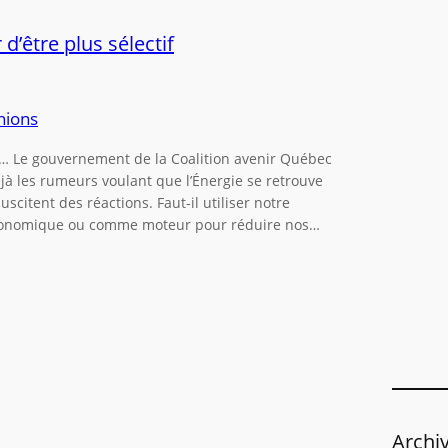
e
r
d’être plus sélectif
c
h
e
nions
r
 Le gouvernement de la Coalition avenir Québec
éjà les rumeurs voulant que l’Énergie se retrouve
scitent des réactions. Faut-il utiliser notre
conomique ou comme moteur pour réduire nos…
Archi