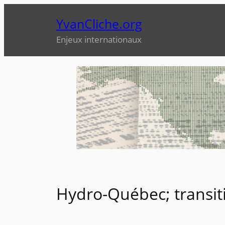
Aller
YvanCliche.org
au
contenu
Enjeux internationaux
Hydro-Québec; transit