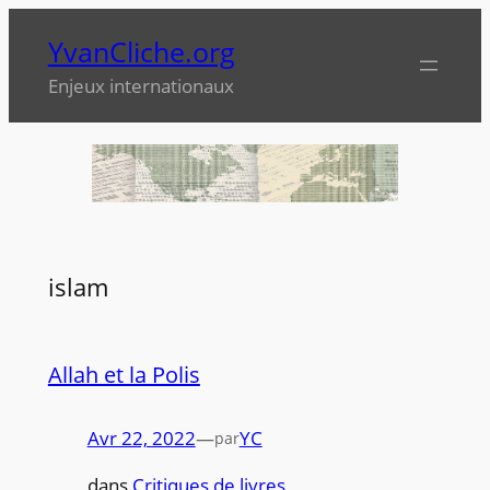
Aller
YvanCliche.org
au
contenu
Enjeux internationaux
islam
Allah et la Polis
Avr 22, 2022
—
YC
par
dans
Critiques de livres