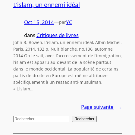
L’islam, un ennemi idéal
Oct 15, 2014
—
YC
par
dans
Critiques de livres
John R. Bowen, L’islam, un ennemi idéal, Albin Michel,
Paris, 2014, 132 p. Nuit blanche, no.136, automne
2014 On le sait, avec l’accroissement de l’immigration,
l’islam est apparu au-devant de la scène partout
dans le monde occidental. La popularité de certains
partis de droite en Europe est même attribuée
spécifiquement à un ressac anti-musulman.
« L’islam…
Page suivante
→
R
Rechercher
e
c