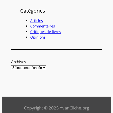
h
Catégories
e
r
Articles
c
Commentaires
Critiques de livres
h
Opinions
e
r
Archives
Copyright © 2025 YvanCliche.org