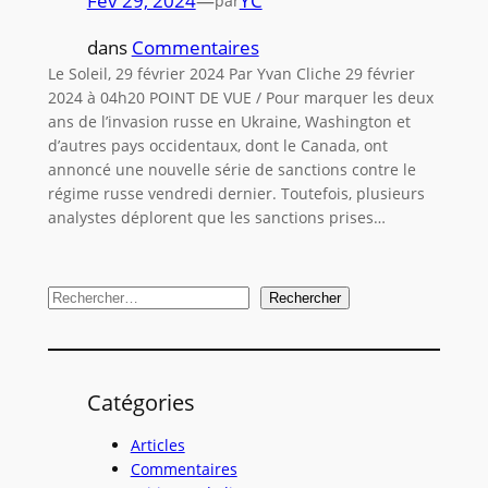
Fév 29, 2024
—
YC
par
dans
Commentaires
Le Soleil, 29 février 2024 Par Yvan Cliche 29 février
2024 à 04h20 POINT DE VUE / Pour marquer les deux
ans de l’invasion russe en Ukraine, Washington et
d’autres pays occidentaux, dont le Canada, ont
annoncé une nouvelle série de sanctions contre le
régime russe vendredi dernier. Toutefois, plusieurs
analystes déplorent que les sanctions prises…
R
Rechercher
e
c
h
Catégories
e
r
Articles
c
Commentaires