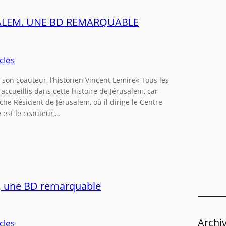
e
r
USALEM. UNE BD REMARQUABLE
c
h
e
cles
r
on coauteur, l’historien Vincent Lemire« Tous les
accueillis dans cette histoire de Jérusalem, car
iche Résident de Jérusalem, où il dirige le Centre
 est le coauteur,…
m, une BD remarquable
Archi
cles