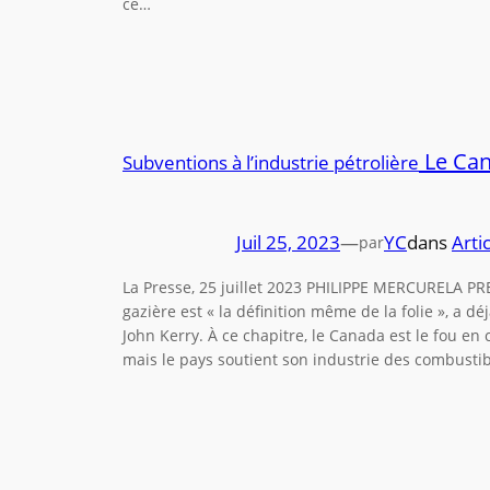
ce…
Le Can
Subventions à l’industrie pétrolière
Juil 25, 2023
—
YC
dans
Arti
par
La Presse, 25 juillet 2023 PHILIPPE MERCURELA PRE
gazière est « la définition même de la folie », a dé
John Kerry. À ce chapitre, le Canada est le fou en 
mais le pays soutient son industrie des combusti