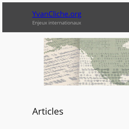
Aller
YvanCliche.org
au
contenu
Enjeux internationaux
Articles