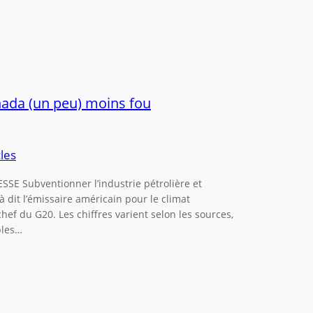
ada (un peu) moins fou
cles
SSE Subventionner l’industrie pétrolière et
jà dit l’émissaire américain pour le climat
chef du G20. Les chiffres varient selon les sources,
bles…