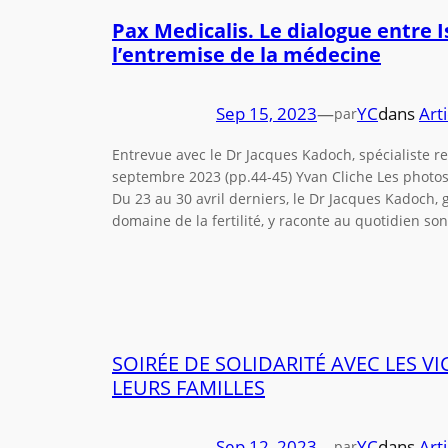
Pax Medicalis. Le dialogue entre I
l’entremise de la médecine
Sep 15, 2023
—
YC
dans
Arti
par
Entrevue avec le Dr Jacques Kadoch, spécialiste r
septembre 2023 (pp.44-45) Yvan Cliche Les photos 
Du 23 au 30 avril derniers, le Dr Jacques Kadoch,
domaine de la fertilité, y raconte au quotidien s
SOIRÉE DE SOLIDARITÉ AVEC LES V
LEURS FAMILLES
Sep 12, 2023
—
YC
dans
Arti
par