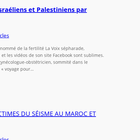
sraéliens et Palestiniens par
cles
enommé de la fertilité La Voix sépharade,
et les vidéos de son site Facebook sont sublimes.
 gynécologue-obstétricien, sommité dans le
on « voyage pour…
ICTIMES DU SÉISME AU MAROC ET
cles