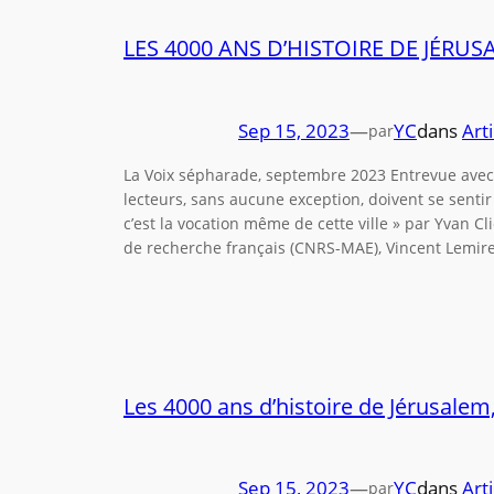
LES 4000 ANS D’HISTOIRE DE JÉR
Sep 15, 2023
—
YC
dans
Arti
par
La Voix sépharade, septembre 2023 Entrevue avec s
lecteurs, sans aucune exception, doivent se sentir 
c’est la vocation même de cette ville » par Yvan Cl
de recherche français (CNRS-MAE), Vincent Lemire
Les 4000 ans d’histoire de Jérusale
Sep 15, 2023
—
YC
dans
Arti
par