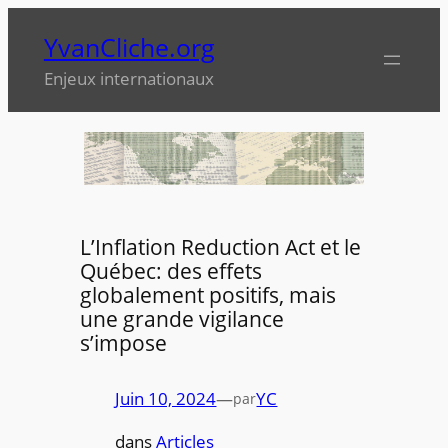
Aller
YvanCliche.org
au
contenu
Enjeux internationaux
L’Inflation Reduction Act et le
Québec: des effets
globalement positifs, mais
une grande vigilance
s’impose
Juin 10, 2024
—
YC
par
dans
Articles