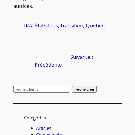
autrices.
IRA; États-Unis; transition; Québec;
←
Suivante :
Précédente :
→
R
Rechercher
e
c
h
Catégories
e
r
Articles
Commentaires