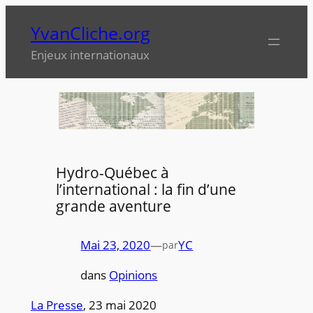
Aller
YvanCliche.org
au
contenu
Enjeux internationaux
Hydro-Québec à
l’international : la fin d’une
grande aventure
Mai 23, 2020
—
YC
par
dans
Opinions
La Presse
, 23 mai 2020