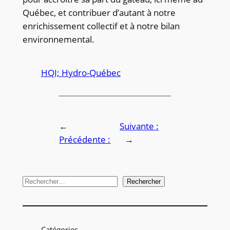
Québec, et contribuer d’autant à notre
enrichissement collectif et à notre bilan
environnemental.
HQI; Hydro-Québec
←
Suivante :
Précédente :
→
R
Rechercher
e
c
h
Catégories