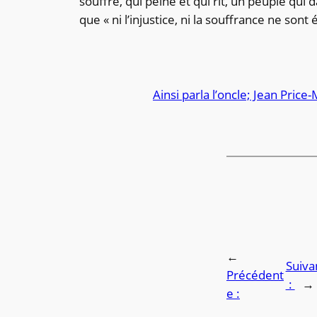
souffre, qui peine et qui rit, un peuple qui d
que « ni l’injustice, ni la souffrance ne sont 
Ainsi parla l’oncle; Jean Price
←
Suiva
Précédent
:
→
e :