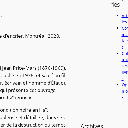
e
ries
r
c
Art
e
h
les
Co
e
me
e d’encrier, Montréal, 2020,
r
tai
s
Crit
qu
s d
vi Jean Price-Mars (1876-1969).
liv
publié en 1928, et salué au fil
s
, écrivain et homme d’État du
Op
, qui présente cet ouvrage
nio
ure haïtienne ».
s
ondition noire en Haïti,
leuse et détaillée, dans ses
auver de la destruction du temps
Archives