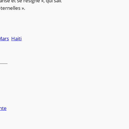
anse et se résigne », qui sait
éternelles ».
-Mars
Haiti
nte