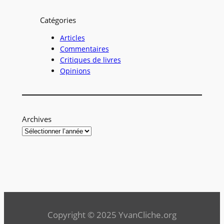
h
Catégories
e
r
Articles
Commentaires
c
Critiques de livres
h
Opinions
e
r
Archives
Copyright © 2025 YvanCliche.org