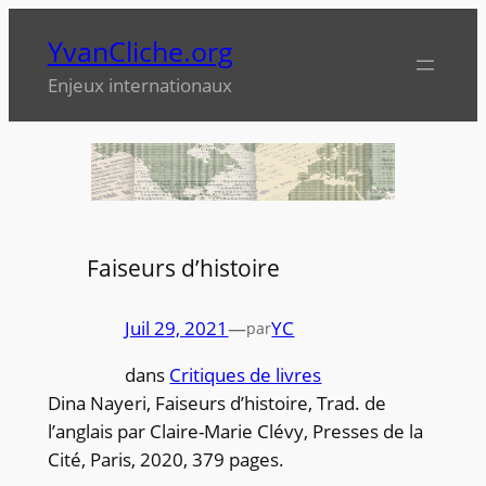
Aller
YvanCliche.org
au
contenu
Enjeux internationaux
Faiseurs d’histoire
Juil 29, 2021
—
YC
par
dans
Critiques de livres
Dina Nayeri, Faiseurs d’histoire, Trad. de
l’anglais par Claire-Marie Clévy, Presses de la
Cité, Paris, 2020, 379 pages.