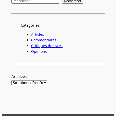
R
Rechercher
e
c
h
Catégories
e
r
Articles
Commentaires
c
Critiques de livres
h
Opinions
e
r
Archives