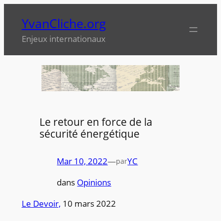
Aller
YvanCliche.org
au
contenu
Enjeux internationaux
Le retour en force de la
sécurité énergétique
Mar 10, 2022
—
YC
par
dans
Opinions
Le Devoir,
10 mars 2022