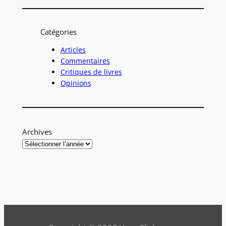
c
h
Catégories
e
r
Articles
Commentaires
c
Critiques de livres
h
Opinions
e
r
Archives