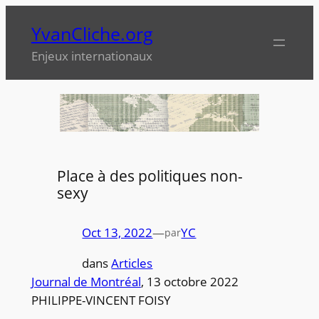
Aller
YvanCliche.org
au
contenu
Enjeux internationaux
Place à des politiques non-
sexy
Oct 13, 2022
—
YC
par
dans
Articles
Journal de Montréal
, 13 octobre 2022
PHILIPPE-VINCENT FOISY