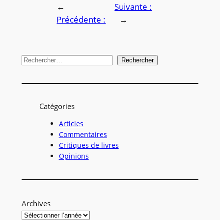
←
Suivante :
Précédente :
→
R
Rechercher
e
c
h
Catégories
e
r
Articles
Commentaires
c
Critiques de livres
h
Opinions
e
r
Archives