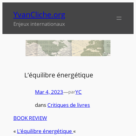
Aller
YvanCliche.org
au
contenu
Enjeux internationaux
L’équilibre énergétique
Mar 4, 2023
—
YC
par
dans
Critiques de livres
BOOK REVIEW
«
L’équilibre énergétique
«