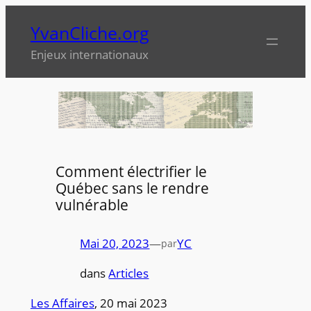
Aller
YvanCliche.org
au
contenu
Enjeux internationaux
Comment électrifier le
Québec sans le rendre
vulnérable
Mai 20, 2023
—
YC
par
dans
Articles
Les Affaires
, 20 mai 2023