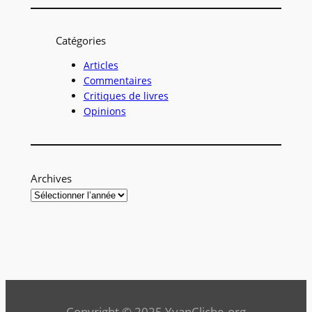
c
h
Catégories
e
r
Articles
Commentaires
c
Critiques de livres
h
Opinions
e
r
Archives
Copyright © 2025 YvanCliche.org