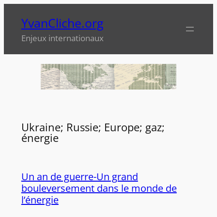
Aller
YvanCliche.org
au
contenu
Enjeux internationaux
Ukraine; Russie; Europe; gaz;
énergie
Un an de guerre-Un grand
bouleversement dans le monde de
l’énergie