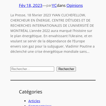
Fév 18, 2023
—
YC
dans
Opinions
par
La Presse, 18 février 2023 YVAN CLICHEFELLOW,
CHERCHEUR EN ÉNERGIE, CENTRE D’ÉTUDES ET DE
RECHERCHES INTERNATIONALES DE L’UNIVERSITÉ DE
MONTRÉAL L’année 2022 aura marqué l’histoire sur
le plan énergétique. En envahissant l’Ukraine, et en
voulant se servir de la dépendance de l’Europe
envers son gaz pour la subjuguer, Vladimir Poutine a
déclenché une crise énergétique mondiale sans…
R
Rechercher
e
c
h
Catégories
e
r
Articles