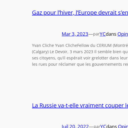
Gaz pour l’hiver, l’Europe devrait s’en
Mar 3, 2023
—
YC
dans
Opin
par
Yvan Cliche Yvan ClicheFellow du CERIUM (Montréal
(Calgary) Le Devoir, 3 mars 2023 Il semble bien qu
ses citoyens, qu’il espérait voir grelotter dans l
les rues pour réclamer que les gouvernements re
La Russie va-t-elle vraiment couper l
Juil 20, 2022
—
YC
dans
Opin
par