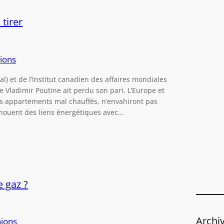
e
r
 tirer
c
h
e
ions
r
) et de l’Institut canadien des affaires mondiales
e Vladimir Poutine ait perdu son pari. L’Europe et
eurs appartements mal chauffés, n’envahiront pas
nouent des liens énergétiques avec…
e gaz ?
Archi
ions