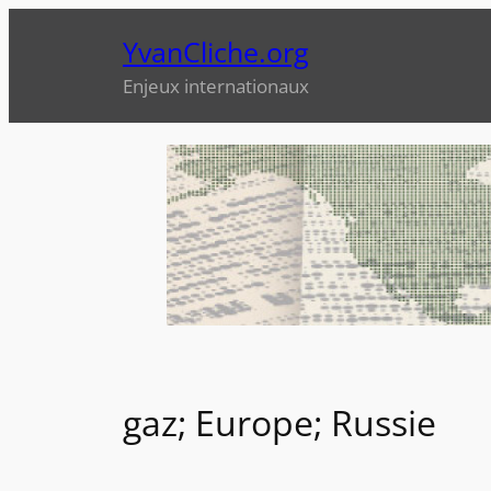
Aller
YvanCliche.org
au
contenu
Enjeux internationaux
gaz; Europe; Russie