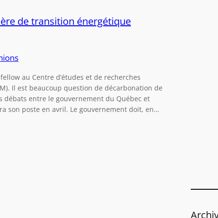
e
r
re de transition énergétique
c
h
e
nions
r
t fellow au Centre d’études et de recherches
UM). Il est beaucoup question de décarbonation de
es débats entre le gouvernement du Québec et
ra son poste en avril. Le gouvernement doit, en…
Archi