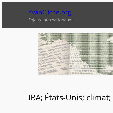
Aller
YvanCliche.org
au
contenu
Enjeux internationaux
IRA; États-Unis; climat;