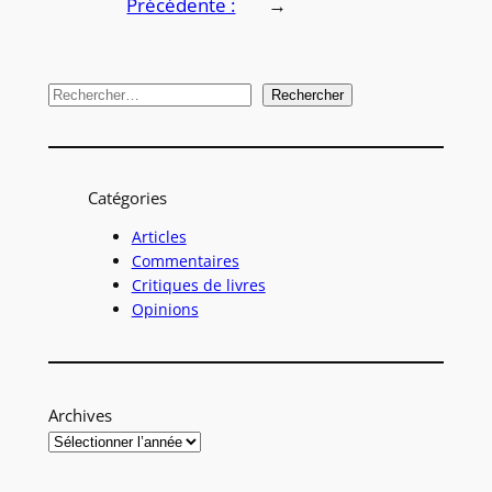
Précédente :
→
R
Rechercher
e
c
h
Catégories
e
r
Articles
Commentaires
c
Critiques de livres
h
Opinions
e
r
Archives