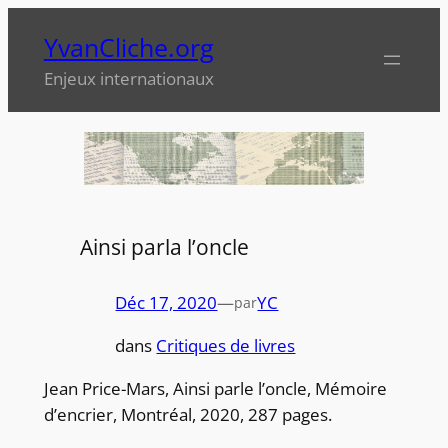
Aller
YvanCliche.org
au
contenu
Enjeux internationaux
Ainsi parla l’oncle
Déc 17, 2020
—
YC
par
dans
Critiques de livres
Jean Price-Mars, Ainsi parle l’oncle, Mémoire
d’encrier, Montréal, 2020, 287 pages.